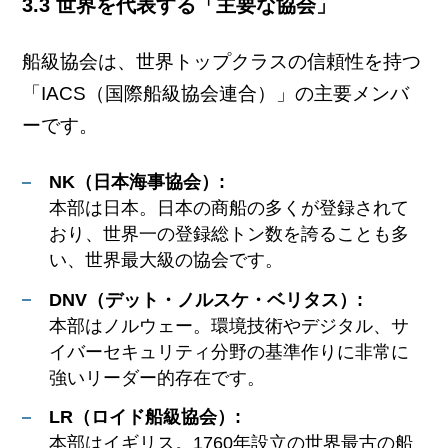
3.3 世界を代表する「主要な協会」
船級協会は、世界トップクラスの信頼性を持つ
「IACS（国際船級協会連合）」の主要メンバ
ーです。
NK（日本海事協会）:
本部は日本。日本の商船の多くが登録されて
おり、世界一の登録総トン数を誇ることも多
い、世界最大級の協会です。
DNV（デット・ノルスケ・ベリタス）:
本部はノルウェー。環境技術やデジタル、サ
イバーセキュリティ分野の基準作りに非常に
強いリーダー的存在です。
LR（ロイド船級協会）:
本部はイギリス。1760年設立の世界最古の船