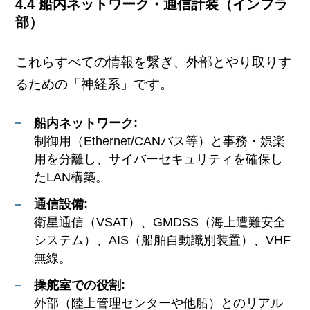
4.4 船内ネットワーク・通信計装（インフラ
部）
これらすべての情報を繋ぎ、外部とやり取りす
るための「神経系」です。
船内ネットワーク:
制御用（Ethernet/CANバス等）と事務・娯楽
用を分離し、サイバーセキュリティを確保し
たLAN構築。
通信設備:
衛星通信（VSAT）、GMDSS（海上遭難安全
システム）、AIS（船舶自動識別装置）、VHF
無線。
操舵室での役割:
外部（陸上管理センターや他船）とのリアル