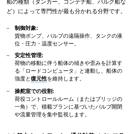
船の種類（タンカー、コンテナ船、バルク船な
ど）によって専門性が最も分かれる分野です。
制御対象:
貨物ポンプ、バルブの遠隔操作、タンクの液
位・圧力・温度センサー。
安定性管理:
荷物の移動に伴う船体の傾きや歪みを計算す
る「ロードコンピュータ」と連動し、船体の
強度と
復元性
を維持します。
操舵室での役割:
荷役コントロールルーム（またはブリッジの
一角）で、積載プランに基づいたバルブ開閉
や流量管理を集中監視します。